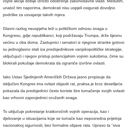
vojne akcije dobije izričito odobrenje zakonodavne vlasti. Međutim,
unatoč tim naporima, demokrati nisu uspjeli osigurati dovoljno
podrške za usvajanje takvih mjera
.
Glavni razlog neuspjeha leži u političkom odnosu snaga u
Kongresu, gdje republikanci, koji podržavaju Trumpa, drže tijesnu
većinu u oba doma. Zastupnici i senatori iz njegove stranke gotovo
su jednoglasno stali iza predsjednikove vanjskopolitičke strategije,
uključujući i njegov pristup potencijalnim vojnim sukobima, čime su
blokirali pokušaje demokrata da ograniče izvršne ovlasti.
Iako Ustav Sjedinjenih Američkih Država jasno propisuje da
isključivo Kongres ima ovlast objaviti rat, praksa je kroz desetljeća
pokazala da predsjednici često koriste šire tumačenje svojih ovlasti
kao vrhovni zapovjednici oružanih snaga.
To uključuje pokretanje kratkoročnih vojnih operacija, kao i
djelovanje u situacijama koje se tumače kao neposredna prijetnja
nacionalnoj sigurnosti, bez formalne objave rata. Upravo ta “siva