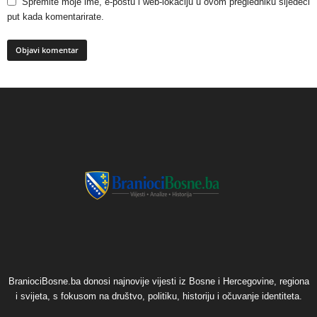
Spremite moje ime, e-poštu i web-lokaciju u ovom pregledniku sljedeći
put kada komentarirate.
BraniociBosne.ba donosi najnovije vijesti iz Bosne i Hercegovine, regiona
i svijeta, s fokusom na društvo, politiku, historiju i očuvanje identiteta.