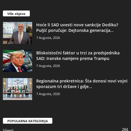
Više objava
​Hoće li SAD uvesti nove sankcije Dodiku?
Puljić poručuje: Dejtonska generacija...
7 Augusta, 2026
​Bliskoistočni faktor u trci za predsjednika
SAD: Iranske namjere prema Trampu
7 Augusta, 2026
​Regionalna prekretnica: Šta donosi novi vojni
sporazum tri države i gdje...
7 Augusta, 2026
POPULARNA KATEGORIJA
284
Vijesti