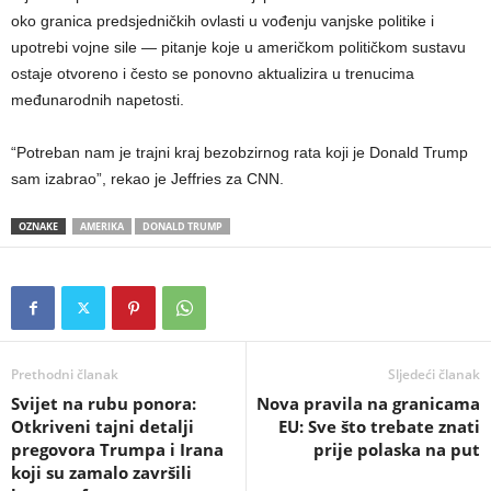
oko granica predsjedničkih ovlasti u vođenju vanjske politike i
upotrebi vojne sile — pitanje koje u američkom političkom sustavu
ostaje otvoreno i često se ponovno aktualizira u trenucima
međunarodnih napetosti.
“Potreban nam je trajni kraj bezobzirnog rata koji je Donald Trump
sam izabrao”, rekao je Jeffries za CNN.
OZNAKE
AMERIKA
DONALD TRUMP
Prethodni članak
Sljedeći članak
Svijet na rubu ponora:
​Nova pravila na granicama
Otkriveni tajni detalji
EU: Sve što trebate znati
pregovora Trumpa i Irana
prije polaska na put
koji su zamalo završili