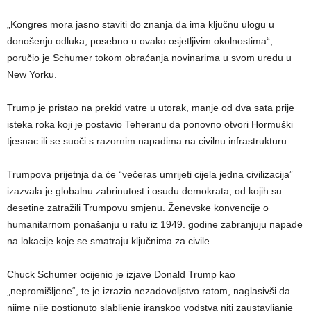
„Kongres mora jasno staviti do znanja da ima ključnu ulogu u
donošenju odluka, posebno u ovako osjetljivim okolnostima“,
poručio je Schumer tokom obraćanja novinarima u svom uredu u
New Yorku.
Trump je pristao na prekid vatre u utorak, manje od dva sata prije
isteka roka koji je postavio Teheranu da ponovno otvori Hormuški
tjesnac ili se suoči s razornim napadima na civilnu infrastrukturu.
Trumpova prijetnja da će “večeras umrijeti cijela jedna civilizacija”
izazvala je globalnu zabrinutost i osudu demokrata, od kojih su
desetine zatražili Trumpovu smjenu. Ženevske konvencije o
humanitarnom ponašanju u ratu iz 1949. godine zabranjuju napade
na lokacije koje se smatraju ključnima za civile.
Chuck Schumer ocijenio je izjave Donald Trump kao
„nepromišljene“, te je izrazio nezadovoljstvo ratom, naglasivši da
njime nije postignuto slabljenje iranskog vodstva niti zaustavljanje