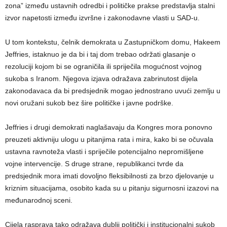
zona” između ustavnih odredbi i političke prakse predstavlja stalni
izvor napetosti između izvršne i zakonodavne vlasti u SAD-u.
U tom kontekstu, čelnik demokrata u Zastupničkom domu, Hakeem
Jeffries, istaknuo je da bi i taj dom trebao održati glasanje o
rezoluciji kojom bi se ograničila ili spriječila mogućnost vojnog
sukoba s Iranom. Njegova izjava odražava zabrinutost dijela
zakonodavaca da bi predsjednik mogao jednostrano uvući zemlju u
novi oružani sukob bez šire političke i javne podrške.
Jeffries i drugi demokrati naglašavaju da Kongres mora ponovno
preuzeti aktivniju ulogu u pitanjima rata i mira, kako bi se očuvala
ustavna ravnoteža vlasti i spriječile potencijalno nepromišljene
vojne intervencije. S druge strane, republikanci tvrde da
predsjednik mora imati dovoljno fleksibilnosti za brzo djelovanje u
kriznim situacijama, osobito kada su u pitanju sigurnosni izazovi na
međunarodnoj sceni.
Cijela rasprava tako odražava dublji politički i institucionalni sukob