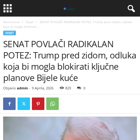
Naslovnica
Svijet
​SENAT POVLAČI RADIKALAN POTEZ: Trump pred zidom, odluka
koja bi mogla blokirati...
SVIJET
​SENAT POVLAČI RADIKALAN
POTEZ: Trump pred zidom, odluka
koja bi mogla blokirati ključne
planove Bijele kuće
Objavio
admin
-
9 Aprila, 2026
829
0