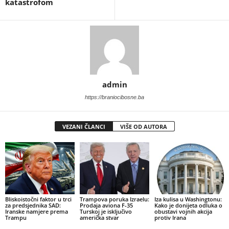
katastrofom
admin
https://braniocibosne.ba
VEZANI ČLANCI
VIŠE OD AUTORA
​Bliskoistočni faktor u trci
Trampova poruka Izraelu:
​Iza kulisa u Washingtonu:
za predsjednika SAD:
Prodaja aviona F-35
Kako je donijeta odluka o
Iranske namjere prema
Turskoj je isključivo
obustavi vojnih akcija
Trampu
američka stvar
protiv Irana