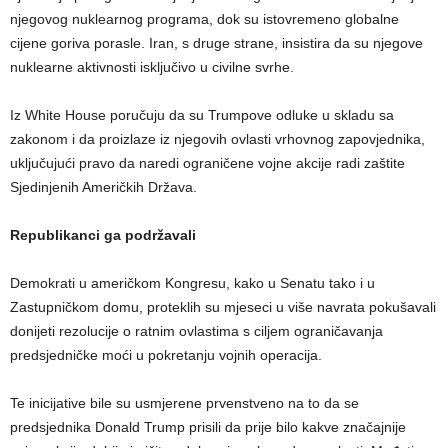
njegovog nuklearnog programa, dok su istovremeno globalne
cijene goriva porasle. Iran, s druge strane, insistira da su njegove
nuklearne aktivnosti isključivo u civilne svrhe.
Iz White House poručuju da su Trumpove odluke u skladu sa
zakonom i da proizlaze iz njegovih ovlasti vrhovnog zapovjednika,
uključujući pravo da naredi ograničene vojne akcije radi zaštite
Sjedinjenih Američkih Država.
Republikanci ga podržavali
Demokrati u američkom Kongresu, kako u Senatu tako i u
Zastupničkom domu, proteklih su mjeseci u više navrata pokušavali
donijeti rezolucije o ratnim ovlastima s ciljem ograničavanja
predsjedničke moći u pokretanju vojnih operacija.
Te inicijative bile su usmjerene prvenstveno na to da se
predsjednika Donald Trump prisili da prije bilo kakve značajnije