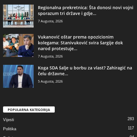
​Regionalna prekretnica: Šta donosi novi vojni
sporazum tri države i gdje...
7 Augusta, 2026
Vukanović oštar prema opozicionim
kolegama: Stanivuković svira šargije dok
narod protestuje...
7 Augusta, 2026
​Koga SDA šalje u borbu za vlast? Zahiragić na
čelu državne...
5 Augusta, 2026
POPULARNA KATEGORIJA
283
Vijesti
117
Politika