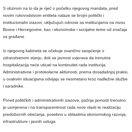
S obzirom na to da je riječ o početku njegovog mandata, pred
novim rukovodstvom entiteta nalaze se brojni politički i
institucionalni izazovi, uključujući odnose sa institucijama na nivou
Bosne i Hercegovine, kao i ekonomske i socijalne teme od značaja
za građane.
Iz njegovog kabineta se očekuje zvanično saopćenje o
zdravstvenom stanju, dok se javnost uvjerava da trenutna
hospitalizacija neće uticati na kontinuitet rada institucija.
Administrativne i protokolarne aktivnosti, prema dosadašnjoj praksi,
u ovakvim situacijama odvijaju se nesmetano kroz nadležne službe
i saradnike.
Pored političkih i administrativnih izazova, pažnja javnosti trenutno
je usmjerena i na transparentnost rada nove vlasti te realizaciju
predizbornih obećanja, posebno u oblastima ekonomskog razvoja,
infrastrukture i javnih usluga.