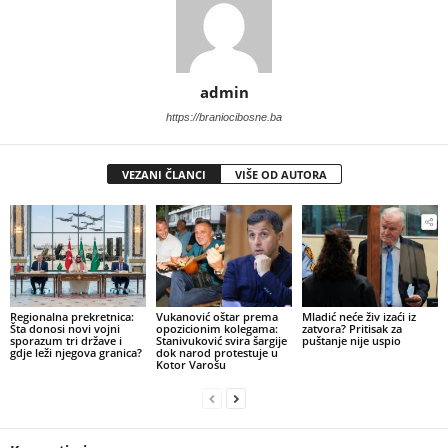
admin
https://braniocibosne.ba
VEZANI ČLANCI
VIŠE OD AUTORA
​Regionalna prekretnica:
Vukanović oštar prema
​Mladić neće živ izaći iz
Šta donosi novi vojni
opozicionim kolegama:
zatvora? Pritisak za
sporazum tri države i
Stanivuković svira šargije
puštanje nije uspio
gdje leži njegova granica?
dok narod protestuje u
Kotor Varošu