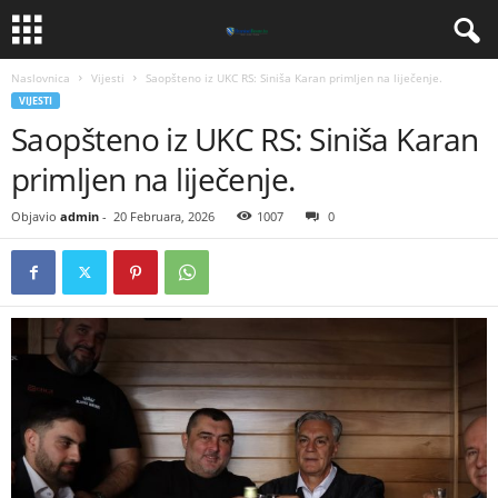
Naslovnica
Vijesti
​Saopšteno iz UKC RS: Siniša Karan primljen na liječenje.
VIJESTI
​Saopšteno iz UKC RS: Siniša Karan
primljen na liječenje.
Objavio
admin
-
20 Februara, 2026
1007
0