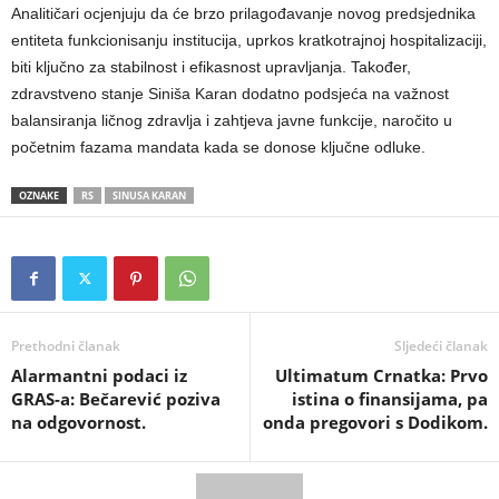
Analitičari ocjenjuju da će brzo prilagođavanje novog predsjednika
entiteta funkcionisanju institucija, uprkos kratkotrajnoj hospitalizaciji,
biti ključno za stabilnost i efikasnost upravljanja. Također,
zdravstveno stanje Siniša Karan dodatno podsjeća na važnost
balansiranja ličnog zdravlja i zahtjeva javne funkcije, naročito u
početnim fazama mandata kada se donose ključne odluke.
OZNAKE
RS
SINUSA KARAN
Prethodni članak
Sljedeći članak
​Alarmantni podaci iz
​Ultimatum Crnatka: Prvo
GRAS-a: Bečarević poziva
istina o finansijama, pa
na odgovornost.
onda pregovori s Dodikom.