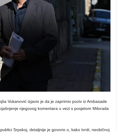
jša Vukanović izjavio je da je zaprimio poziv iz Ambasade
ojašnjenje njegovog komentara u vezi s posjetom Milorada
blici Srpskoj, detaljnije je govorio o, kako tvrdi, neobičnoj