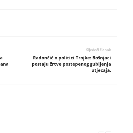
Sljedeći članak
da
​Radončić o politici Trojke: Bošnjaci
vana
postaju žrtve postepenog gubljenja
utjecaja.