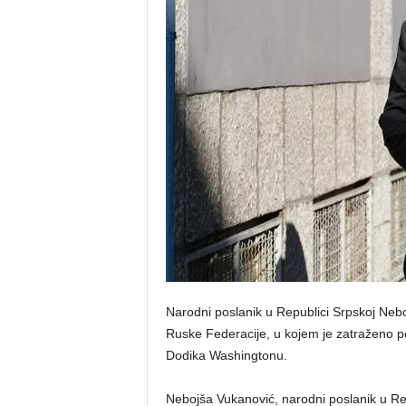
o
s
n
e
Narodni poslanik u Republici Srpskoj Nebo
Ruske Federacije, u kojem je zatraženo p
Dodika Washingtonu.
Nebojša Vukanović, narodni poslanik u Repu