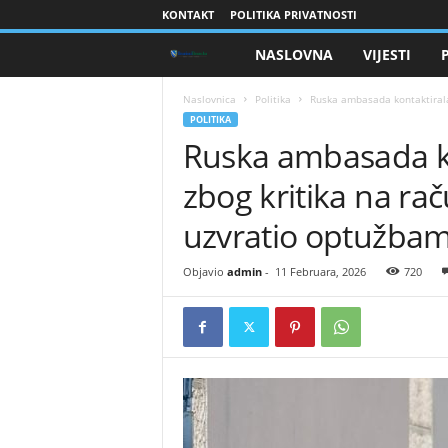
KONTAKT
POLITIKA PRIVATNOSTI
NASLOVNA
VIJESTI
B
r
Naslovnica
Politika
Ruska ambasada kontaktirala
POLITIKA
Ruska ambasada k
a
zbog kritika na ra
n
uzvratio optužba
i
Objavio
admin
-
11 Februara, 2026
720
o
c
i
B