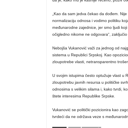
da je, kako mu je kasnije rečeno, poziv o
„Kao da sam jedva čekao da dođem. Nije
normalizaciju odnosa i vodimo politiku ko
međunarodne zajednice, jer smo ljudi koji n
očigledno nikome ne odgovara“, zaključio 
Nebojša Vukanović važi za jednog od najgla
sistema u Republici Srpskoj. Kao opozicio
zloupotrebe vlasti, netransparentno trošenje
U svojim istupima često optužuje vlast u 
zloupotrebu javnih resursa u političke svrh
odnosima s velikim silama i, kako tvrdi, k
štete interesima Republike Srpske.
Vukanović se politički pozicionira kao zagov
tvrdeći da ne održava veze s međunarodnim