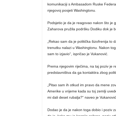
komunikaciji s Ambasadom Ruske Federacij
njegovoj posjeti Washingtonu.
Podsjetio je da je reagovao nakon što je 
Zaharova pružila podršku Dodiku dok je 
„Rekao sam da je politička šizofrenija to 
trenutku nalazi u Washingtonu. Nakon toga
sam to izjavio“, ispričao je Vukanović.
Prema njegovim riječima, na taj poziv je 
predstavništva da ga kontaktira zbog politi
„Pitao sam ih otkud im pravo da mene zovu
Amerike u vrijeme kada su toj zemlji uve
mi dali deset rubalja?“ naveo je Vukanović
Dodao je da je nakon toga dobio i poziv z