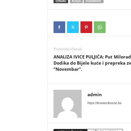
OZNAKE
RUSIJA
VUKANOVIĆ
Prethodni članak
​ANALIZA IVICE PULJIĆA: Put Milora
Dodika do Bijele kuće i prepreka z
“Novembar”.
admin
https://braniocibosne.ba