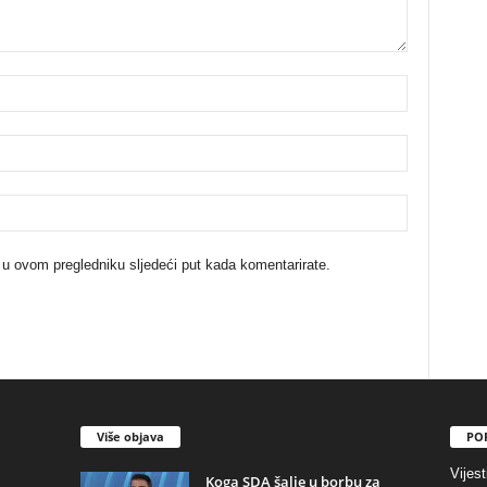
 u ovom pregledniku sljedeći put kada komentarirate.
Više objava
PO
Vijest
​Koga SDA šalje u borbu za