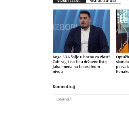
VEZANI ČLANCI
VIŠE OD AUTORA
​Koga SDA šalje u borbu za vlast?
​Optuž
Zahiragić na čelu državne liste,
skandal
jaka imena na federalnom
pozvala
nivou
Konako
Komentiraj