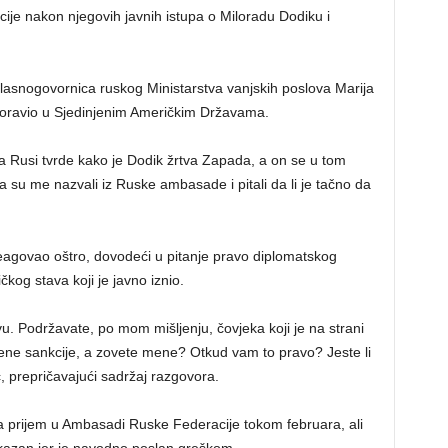
e nakon njegovih javnih istupa o Miloradu Dodiku i
glasnogovornica ruskog Ministarstva vanjskih poslova Marija
boravio u Sjedinjenim Američkim Državama.
da Rusi tvrde kako je Dodik žrtva Zapada, a on se u tom
 su me nazvali iz Ruske ambasade i pitali da li je tačno da
reagovao oštro, dovodeći u pitanje pravo diplomatskog
čkog stava koji je javno iznio.
. Podržavate, po mom mišljenju, čovjeka koji je na strani
dene sankcije, a zovete mene? Otkud vam to pravo? Jeste li
, prepričavajući sadržaj razgovora.
a prijem u Ambasadi Ruske Federacije tokom februara, ali