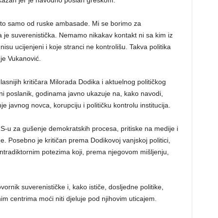
tkazan jer je navodno poslan greškom.
 to samo od ruske ambasade. Mi se borimo za
ja je suverenistička. Nemamo nikakav kontakt ni sa kim iz
isu ucijenjeni i koje stranci ne kontrolišu. Takva politika
je Vukanović.
snijih kritičara Milorada Dodika i aktuelnog političkog
ni poslanik, godinama javno ukazuje na, kako navodi,
 javnog novca, korupciju i političku kontrolu institucija.
RS-u za gušenje demokratskih procesa, pritiske na medije i
e. Posebno je kritičan prema Dodikovoj vanjskoj politici,
ontradiktornim potezima koji, prema njegovom mišljenju,
ornik suverenističke i, kako ističe, dosljedne politike,
 centrima moći niti djeluje pod njihovim uticajem.