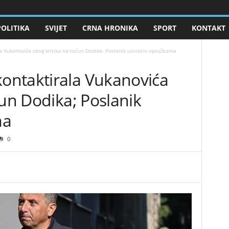
POLITIKA
SVIJET
CRNA HRONIKA
SPORT
KONTAKT
 Vukanovića zbog kritika na račun Dodika; Poslanik uzvratio optužbama
ontaktirala Vukanovića
čun Dodika; Poslanik
ma
0