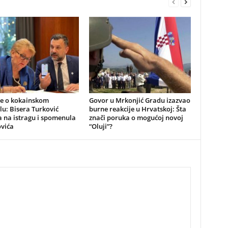
be o kokainskom
​Govor u Mrkonjić Gradu izazvao
u: Bisera Turković
burne reakcije u Hrvatskoj: Šta
 na istragu i spomenula
znači poruka o mogućoj novoj
vića
“Oluji”?