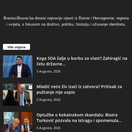
BraniociBosne.ba donosi najnovije vijesti iz Bosne i Hercegovine, regiona
i svijeta, s fokusom na društvo, politiku, historiju i očuvanje identiteta.
Više objava
​Koga SDA šalje u borbu za vlast? Zahiragić na
čelu državne...
5 Augusta, 2026
​Mladić neće živ izaći iz zatvora? Pritisak za
puštanje nije uspio
5 Augusta, 2026
​Optužbe o kokainskom skandalu: Bisera
Turković pozvala na istragu i spomenula...
5 Augusta, 2026