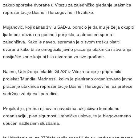
zakup sportske dvorane u Vitezu za zajedničko gledanje utakmica
reprezentacije Bosne i Hercegovine i Hrvatske.
Mujanović, koji danas živi u SAD-u, poručio je da mu je želja okupiti
ljude bez obzira na godine i porijeklo, u atmosferi sporta i
zajedništva. Kako je naveo, spreman je o svom trošku platiti
dvoranu kako bi se omogućilo javno praćenje utakmica i stvaranje
navijačke zone koja bi bila otvorena za sve građane.
Naime, Udruženje mladih ‘GLAS’ iz Viteza ranije je pripremilo
projekat ‘Mundial Madness’, kojim je planirano organizovano javno
praćenje utakmica reprezentacije Bosne i Hercegovine, uz prateće
sadržaje za djecu i porodice.
Projekat je, prema njihovim navodima, uključivao kompletnu
organizaciju, plan sigurnosti i tehničke uslove, te je blagovremeno
upućen nadležnim službama.