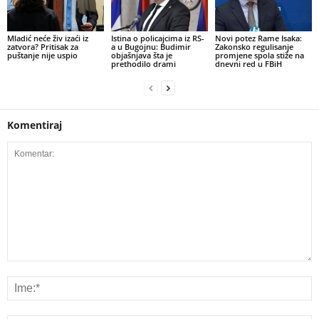
​Mladić neće živ izaći iz
Istina o policajcima iz RS-
Novi potez Rame Isaka:
zatvora? Pritisak za
a u Bugojnu: Budimir
Zakonsko regulisanje
puštanje nije uspio
objašnjava šta je
promjene spola stiže na
prethodilo drami
dnevni red u FBiH
Komentiraj