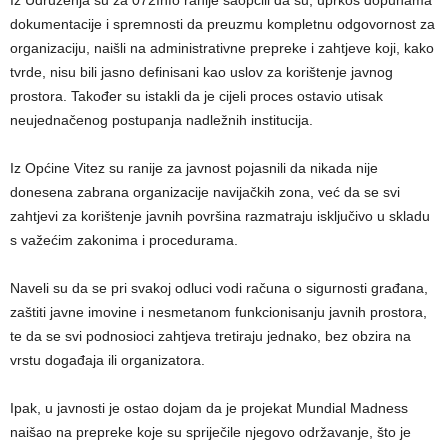
Iz Udruženja su za 072Info ranije saopćili da su, uprkos dopunama
dokumentacije i spremnosti da preuzmu kompletnu odgovornost za
organizaciju, naišli na administrativne prepreke i zahtjeve koji, kako
tvrde, nisu bili jasno definisani kao uslov za korištenje javnog
prostora. Također su istakli da je cijeli proces ostavio utisak
neujednačenog postupanja nadležnih institucija.
Iz Općine Vitez su ranije za javnost pojasnili da nikada nije
donesena zabrana organizacije navijačkih zona, već da se svi
zahtjevi za korištenje javnih površina razmatraju isključivo u skladu
s važećim zakonima i procedurama.
Naveli su da se pri svakoj odluci vodi računa o sigurnosti građana,
zaštiti javne imovine i nesmetanom funkcionisanju javnih prostora,
te da se svi podnosioci zahtjeva tretiraju jednako, bez obzira na
vrstu događaja ili organizatora.
Ipak, u javnosti je ostao dojam da je projekat Mundial Madness
naišao na prepreke koje su spriječile njegovo održavanje, što je