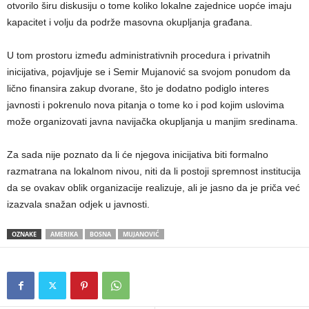
otvorilo širu diskusiju o tome koliko lokalne zajednice uopće imaju
kapacitet i volju da podrže masovna okupljanja građana.
U tom prostoru između administrativnih procedura i privatnih
inicijativa, pojavljuje se i Semir Mujanović sa svojom ponudom da
lično finansira zakup dvorane, što je dodatno podiglo interes
javnosti i pokrenulo nova pitanja o tome ko i pod kojim uslovima
može organizovati javna navijačka okupljanja u manjim sredinama.
Za sada nije poznato da li će njegova inicijativa biti formalno
razmatrana na lokalnom nivou, niti da li postoji spremnost institucija
da se ovakav oblik organizacije realizuje, ali je jasno da je priča već
izazvala snažan odjek u javnosti.
OZNAKE
AMERIKA
BOSNA
MUJANOVIĆ