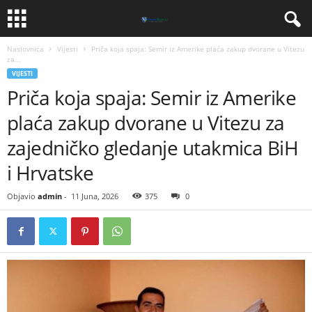
Naslovnica
Vijesti
Priča koja spaja: Semir iz Amerike plaća zakup dvorane u Vitezu
za...
VIJESTI
Priča koja spaja: Semir iz Amerike
plaća zakup dvorane u Vitezu za
zajedničko gledanje utakmica BiH
i Hrvatske
Objavio
admin
-
11 Juna, 2026
375
0