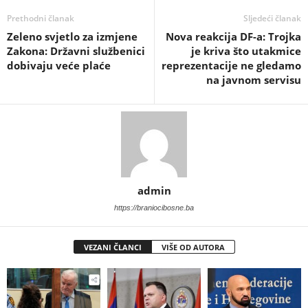
Prethodni članak
Sljedeći članak
​Zeleno svjetlo za izmjene
​Nova reakcija DF-a: Trojka
Zakona: Državni službenici
je kriva što utakmice
dobivaju veće plaće
reprezentacije ne gledamo
na javnom servisu
admin
https://braniocibosne.ba
VEZANI ČLANCI
VIŠE OD AUTORA