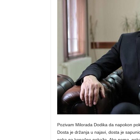
o
s
n
e
Pozivam Milorada Dodika da napokon pokren
Dosta je držanja u najavi, dosta je sapuni
neka ga konačno pokaže. Ako nema, neka 