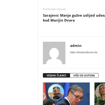
Prethodni članak
Sarajevo: Manje gužve uslijed udes
kod Marijin Dvora
admin
https://braniocibosne.ba
VEZANI ČLANCI
VIŠE OD AUTORA