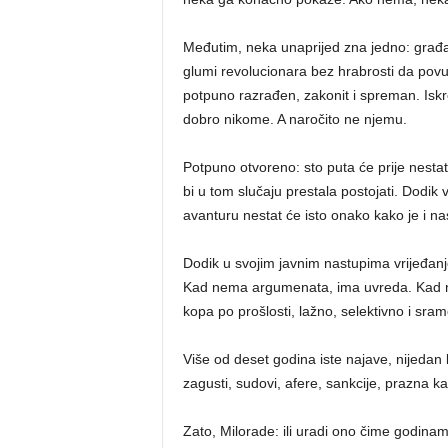
Međutim, neka unaprijed zna jedno: građani
glumi revolucionara bez hrabrosti da povuče
potpuno razrađen, zakonit i spreman. Isk
dobro nikome. A naročito ne njemu.
Potpuno otvoreno: sto puta će prije nesta
bi u tom slučaju prestala postojati. Dodik
avanturu nestat će isto onako kako je i na
Dodik u svojim javnim nastupima vrijeđanje
Kad nema argumenata, ima uvreda. Kad n
kopa po prošlosti, lažno, selektivno i sram
Više od deset godina iste najave, nijeda
zagusti, sudovi, afere, sankcije, prazna ka
Zato, Milorade: ili uradi ono čime godinama