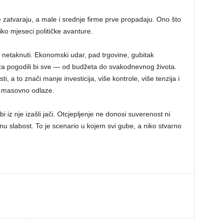
 se zatvaraju, a male i srednje firme prve propadaju. Ono što
ko mjeseci političke avanture.
ali netaknuti. Ekonomski udar, pad trgovine, gubitak
za pogodili bi sve — od budžeta do svakodnevnog života.
, a to znači manje investicija, više kontrole, više tenzija i
ć masovno odlaze.
bi iz nje izašli jači. Otcjepljenje ne donosi suverenost ni
čnu slabost. To je scenario u kojem svi gube, a niko stvarno