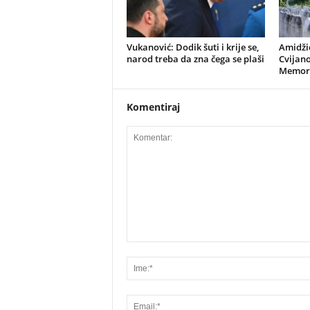
​Vukanović: Dodik šuti i krije se,
Amidžić
narod treba da zna čega se plaši
Cvijano
Memori
Komentiraj