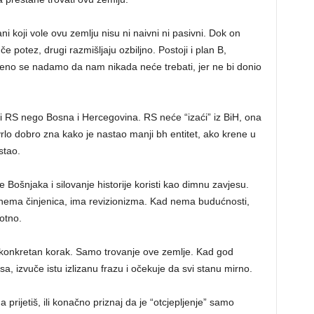
 koji vole ovu zemlju nisu ni naivni ni pasivni. Dok on
 potez, drugi razmišljaju ozbiljno. Postoji i plan B,
reno se nadamo da nam nikada neće trebati, jer ne bi donio
ti RS nego Bosna i Hercegovina. RS neće “izaći” iz BiH, ona
 vrlo dobro zna kako je nastao manji bh entitet, ako krene u
stao.
 Bošnjaka i silovanje historije koristi kao dimnu zavjesu.
ema činjenica, ima revizionizma. Kad nema budućnosti,
otno.
n konkretan korak. Samo trovanje ove zemlje. Kad god
sa, izvuče istu izlizanu frazu i očekuje da svi stanu mirno.
 prijetiš, ili konačno priznaj da je “otcjepljenje” samo