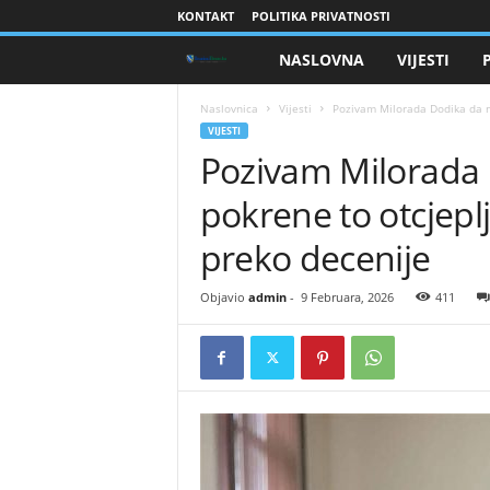
KONTAKT
POLITIKA PRIVATNOSTI
NASLOVNA
VIJESTI
B
r
Naslovnica
Vijesti
Pozivam Milorada Dodika da na
VIJESTI
Pozivam Milorada
a
pokrene to otcjeplj
n
preko decenije
i
Objavio
admin
-
9 Februara, 2026
411
o
c
i
B