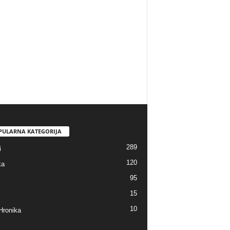
PULARNA KATEGORIJA
289
i
120
ka
95
15
10
Hronika