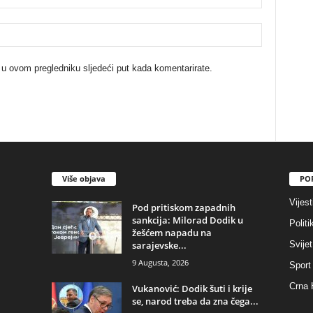
 u ovom pregledniku sljedeći put kada komentarirate.
Više objava
PO
Vijest
​Pod pritiskom zapadnih
sankcija: Milorad Dodik u
Politi
žešćem napadu na
sarajevske...
Svijet
9 Augusta, 2026
Sport
Crna 
​Vukanović: Dodik šuti i krije
se, narod treba da zna čega...