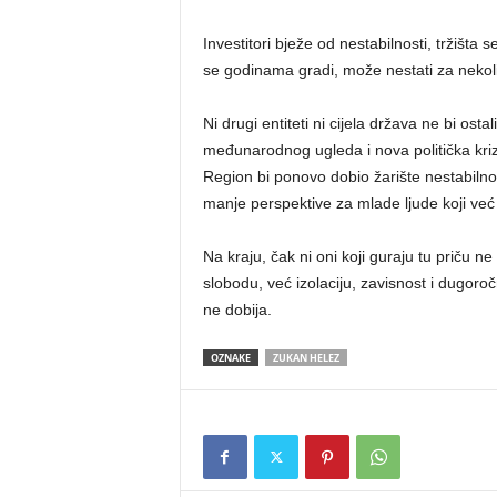
Investitori bježe od nestabilnosti, tržišta
se godinama gradi, može nestati za nekoli
Ni drugi entiteti ni cijela država ne bi ost
međunarodnog ugleda i nova politička kri
Region bi ponovo dobio žarište nestabilnosti
manje perspektive za mlade ljude koji ve
Na kraju, čak ni oni koji guraju tu priču ne 
slobodu, već izolaciju, zavisnost i dugoro
ne dobija.
OZNAKE
ZUKAN HELEZ