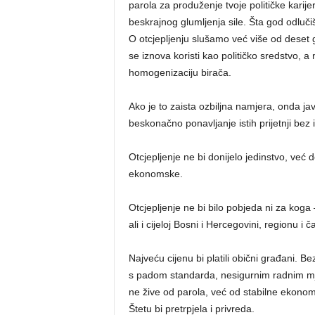
parola za produženje tvoje političke karijer
beskrajnog glumljenja sile. Šta god odluč
O otcjepljenju slušamo već više od deset go
se iznova koristi kao političko sredstvo, a 
homogenizaciju birača.
Ako je to zaista ozbiljna namjera, onda j
beskonačno ponavljanje istih prijetnji bez
Otcjepljenje ne bi donijelo jedinstvo, već
ekonomske.
Otcjepljenje ne bi bilo pobjeda ni za koga —
ali i cijeloj Bosni i Hercegovini, regionu i 
Najveću cijenu bi platili obični građani. Bez 
s padom standarda, nesigurnim radnim mje
ne žive od parola, već od stabilne ekonomij
Štetu bi pretrpjela i privreda.