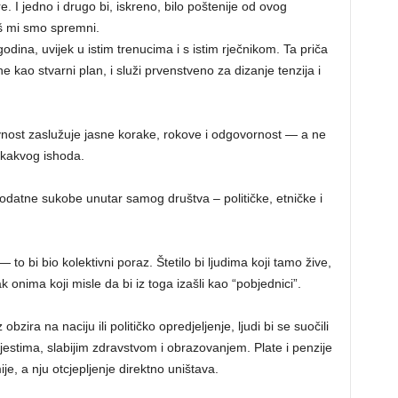
e. I jedno i drugo bi, iskreno, bilo poštenije od ovog
iš mi smo spremni.
dina, uvijek u istim trenucima i s istim rječnikom. Ta priča
ne kao stvarni plan, i služi prvenstveno za dizanje tenzija i
avnost zaslužuje jasne korake, rokove i odgovornost — a ne
 ikakvog ishoda.
 dodatne sukobe unutar samog društva – političke, etničke i
 to bi bio kolektivni poraz. Štetilo bi ljudima koji tamo žive,
čak onima koji misle da bi iz toga izašli kao “pobjednici”.
obzira na naciju ili političko opredjeljenje, ljudi bi se suočili
stima, slabijim zdravstvom i obrazovanjem. Plate i penzije
e, a nju otcjepljenje direktno uništava.