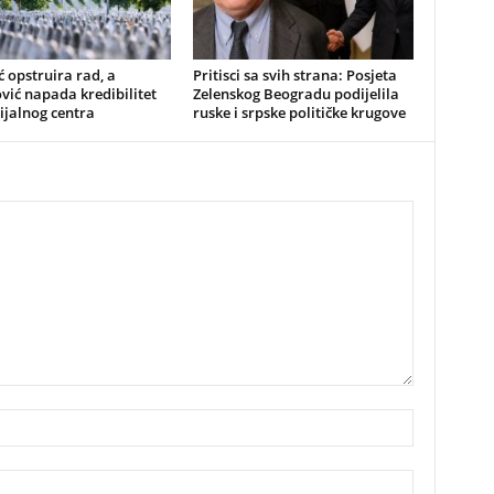
 opstruira rad, a
​Pritisci sa svih strana: Posjeta
vić napada kredibilitet
Zelenskog Beogradu podijelila
jalnog centra
ruske i srpske političke krugove