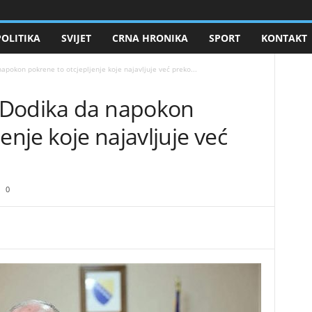
POLITIKA
SVIJET
CRNA HRONIKA
SPORT
KONTAKT
pokon pokrene to otcjepljenje koje najavljuje već preko...
 Dodika da napokon
enje koje najavljuje već
0