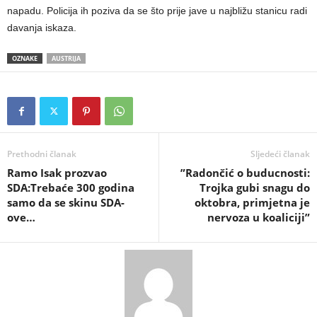
napadu. Policija ih poziva da se što prije jave u najbližu stanicu radi
davanja iskaza.
OZNAKE
AUSTRIJA
Prethodni članak
Sljedeći članak
Ramo Isak prozvao
​”Radončić o buducnosti:
SDA:Trebaće 300 godina
Trojka gubi snagu do
samo da se skinu SDA-
oktobra, primjetna je
ove…
nervoza u koaliciji”