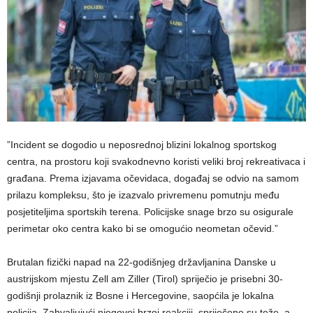
​”Incident se dogodio u neposrednoj blizini lokalnog sportskog
centra, na prostoru koji svakodnevno koristi veliki broj rekreativaca i
građana. Prema izjavama očevidaca, događaj se odvio na samom
prilazu kompleksu, što je izazvalo privremenu pomutnju među
posjetiteljima sportskih terena. Policijske snage brzo su osigurale
perimetar oko centra kako bi se omogućio neometan očevid.”
​Brutalan fizički napad na 22-godišnjeg državljanina Danske u
austrijskom mjestu Zell am Ziller (Tirol) spriječio je prisebni 30-
godišnji prolaznik iz Bosne i Hercegovine, saopćila je lokalna
policija. Zahvaljujući njegovoj brzoj reakciji, spriječene su teže, a