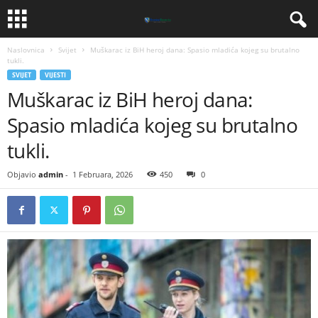
Naslovnica
Svijet
​Muškarac iz BiH heroj dana: Spasio mladića kojeg su brutalno
tukli.
SVIJET
VIJESTI
​Muškarac iz BiH heroj dana:
Spasio mladića kojeg su brutalno
tukli.
Objavio
admin
-
1 Februara, 2026
450
0