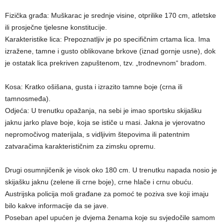
​Fizička građa: Muškarac je srednje visine, otprilike 170 cm, atletske
ili prosječne tjelesne konstitucije.
​Karakteristike lica: Prepoznatljiv je po specifičnim crtama lica. Ima
izražene, tamne i gusto oblikovane brkove (iznad gornje usne), dok
je ostatak lica prekriven zapuštenom, tzv. „trodnevnom“ bradom.
​Kosa: Kratko ošišana, gusta i izrazito tamne boje (crna ili
tamnosmeđa).
​Odjeća: U trenutku opažanja, na sebi je imao sportsku skijašku
jaknu jarko plave boje, koja se ističe u masi. Jakna je vjerovatno
nepromočivog materijala, s vidljivim štepovima ili patentnim
zatvaračima karakterističnim za zimsku opremu.
​Drugi osumnjičenik je visok oko 180 cm. U trenutku napada nosio je
skijašku jaknu (zelene ili crne boje), crne hlače i crnu obuću.
Austrijska policija moli građane za pomoć te poziva sve koji imaju
bilo kakve informacije da se jave.
​Poseban apel upućen je dvjema ženama koje su svjedočile samom