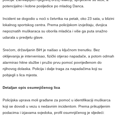
potencijalno i kobne posljedice po mladog Danca.
​Incident se dogodio u noći s četvrtka na petak, oko 23 sata, u blizini
lokalnog sportskog centra. Prema policijskom izvještaju, dvojica
nepoznatih muškaraca su oborila mladića i više ga puta snažno
udarala u predjelu glave.
​Srećom, državljanin BiH je naišao u ključnom trenutku. Bez
oklijevanja je intervenisao, fizički otjerao napadače, a potom odmah
alarmirao hitne službe i pružio prvu pomoć povrijeđenom do
njihovog dolaska. Policija i dalje traga za napadačima koji su
pobjegli s lica mjesta.
Detaljan opis osumnjičenog lica
Policijska uprava moli građane za pomoć u identifikaciji muškarca
koji se dovodi u vezu s nedavnim incidentom. Prema prikupljenim
podacima i izjavama svjedoka, profil osumnjičenog je sljedeći: