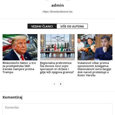
admin
https://braniocibosne.ba
VEZANI ČLANCI
VIŠE OD AUTORA
​Bliskoistočni faktor u trci
​Regionalna prekretnica:
Vukanović oštar prema
za predsjednika SAD:
Šta donosi novi vojni
opozicionim kolegama:
Iranske namjere prema
sporazum tri države i
Stanivuković svira šargije
Trampu
gdje leži njegova granica?
dok narod protestuje u
Kotor Varošu
Komentiraj