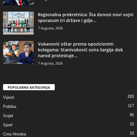
​Regionalna prekretnica: Šta donosi novi vojni
sporazum tri države i gdje...
7 Augusta, 2026
Vukanović oštar prema opozicionim
kolegama: Stanivuković svira šargije dok
narod protestuje...
7 Augusta, 2026
POPULARNA KATEGORIJA
283
Vijesti
117
Politika
95
Svijet
15
Sport
10
Crna Hronika