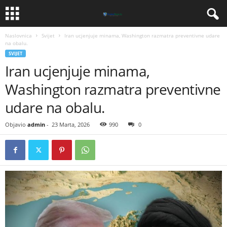
Naslovnica
Svijet
Iran ucjenjuje minama, Washington razmatra preventivne udare
na obalu.
SVIJET
Iran ucjenjuje minama,
Washington razmatra preventivne
udare na obalu.
Objavio
admin
-
23 Marta, 2026
990
0