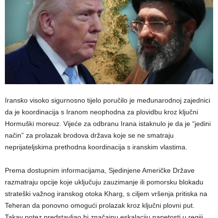
Iransko visoko sigurnosno tijelo poručilo je međunarodnoj zajednici
da je koordinacija s Iranom neophodna za plovidbu kroz ključni
Hormuški moreuz. Vijeće za odbranu Irana istaknulo je da je “jedini
način” za prolazak brodova država koje se ne smatraju
neprijateljskima prethodna koordinacija s iranskim vlastima.
Prema dostupnim informacijama, Sjedinjene Američke Države
razmatraju opcije koje uključuju zauzimanje ili pomorsku blokadu
strateški važnog iranskog otoka Kharg, s ciljem vršenja pritiska na
Teheran da ponovno omogući prolazak kroz ključni plovni put.
Takav potez predstavljao bi značajnu eskalaciju napetosti u regiji.