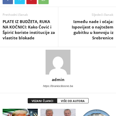
Prethodni članak
Sljedeći članak
PLATE IZ BUDŽETA, RUKA
​Između nade i očaja:
NA KOČNICI: Kako Čović i
Ispovijest o najtežem
Špirić koriste institucije za
gubitku u konvoju iz
vlastite blokade
Srebrenice
admin
https://braniocibosne.ba
VEZANI ČLANCI
VIŠE OD AUTORA