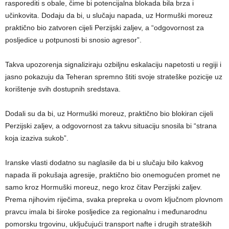
rasporediti s obale, čime bi potencijalna blokada bila brza i
učinkovita. Dodaju da bi, u slučaju napada, uz Hormuški moreuz
praktično bio zatvoren cijeli Perzijski zaljev, a “odgovornost za
posljedice u potpunosti bi snosio agresor”.
Takva upozorenja signaliziraju ozbiljnu eskalaciju napetosti u regiji i
jasno pokazuju da Teheran spremno štiti svoje strateške pozicije uz
korištenje svih dostupnih sredstava.
Dodali su da bi, uz Hormuški moreuz, praktično bio blokiran cijeli
Perzijski zaljev, a odgovornost za takvu situaciju snosila bi “strana
koja izaziva sukob”.
Iranske vlasti dodatno su naglasile da bi u slučaju bilo kakvog
napada ili pokušaja agresije, praktično bio onemogućen promet ne
samo kroz Hormuški moreuz, nego kroz čitav Perzijski zaljev.
Prema njihovim riječima, svaka prepreka u ovom ključnom plovnom
pravcu imala bi široke posljedice za regionalnu i međunarodnu
pomorsku trgovinu, uključujući transport nafte i drugih strateških