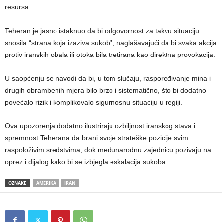
resursa.
Teheran je jasno istaknuo da bi odgovornost za takvu situaciju
snosila “strana koja izaziva sukob”, naglašavajući da bi svaka akcija
protiv iranskih obala ili otoka bila tretirana kao direktna provokacija.
U saopćenju se navodi da bi, u tom slučaju, raspoređivanje mina i
drugih obrambenih mjera bilo brzo i sistematično, što bi dodatno
povećalo rizik i komplikovalo sigurnosnu situaciju u regiji.
Ova upozorenja dodatno ilustriraju ozbiljnost iranskog stava i
spremnost Teherana da brani svoje strateške pozicije svim
raspoloživim sredstvima, dok međunarodnu zajednicu pozivaju na
oprez i dijalog kako bi se izbjegla eskalacija sukoba.
OZNAKE
AMERIKA
IRAN