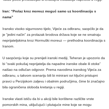
Iran: “Prolaz kroz moreuz moguć samo uz koordinaciju s
nama”
Iransko visoko sigurnosno tijelo, Vijeće za odbranu, saopćilo je da
je “jedini način” za prolazak brodova država koje se ne smatraju
neprijateljskima kroz Hormuški moreuz — prethodna koordinacija s
Iranom.
U saopćenju koje su prenijeli iranski mediji, Teheran je upozorio da
bi “svaki pokušaj neprijatelja da napadne iranske obale ili otoke”
naišao na odlučan odgovor. Prema navodima iranskog Vijeća za
odbranu, u takvom scenariju bili bi minirani svi ključni pristupni
pravci u Perzijskom zaljevu i obalnim područjima, čime bi značajno
bila ograničena sloboda kretanja u regiji.
Iranske vlasti ističu da bi u akciji bile korištene različite vrste
pomorskih mina, uključujući i plutajuće mine koje se mogu