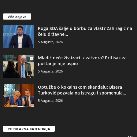
Više objava
​Koga SDA šalje u borbu za vlast? Zahiragić na
čelu državne...
5 Augusta, 2026
​Mladić neće živ izaći iz zatvora? Pritisak za
puštanje nije uspio
5 Augusta, 2026
​Optužbe o kokainskom skandalu: Bisera
Turković pozvala na istragu i spomenula...
5 Augusta, 2026
POPULARNA KATEGORIJA