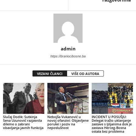
admin
https://braniocibosne.ba
VEZANI ČLANCI
VIŠE OD AUTORA
Slučaj Dodik: Sutkinja
Nebojša Vukanović u
INCIDENT U POSUŠJU:
Sena Uzunović razjasnila
novoj ofanzivi: Objavljene
Delegat tražio uklanjanje
dileme o zabrani
poruke i poziv na
zastave s ljiljanima dok je
obavljanja javnih funkcija
neposlušnost
zastava Herceg-Bosna
ostala bez problema