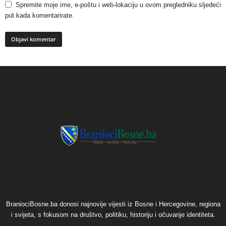
Spremite moje ime, e-poštu i web-lokaciju u ovom pregledniku sljedeći
put kada komentarirate.
BraniociBosne.ba donosi najnovije vijesti iz Bosne i Hercegovine, regiona
i svijeta, s fokusom na društvo, politiku, historiju i očuvanje identiteta.