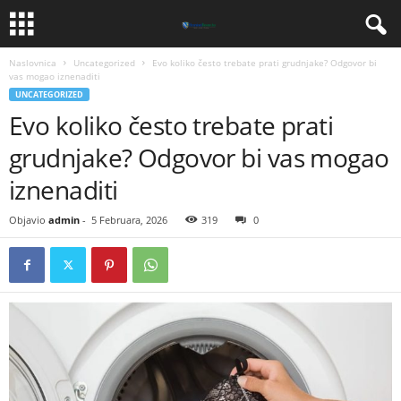
Naslovnica
Uncategorized
Evo koliko često trebate prati grudnjake? Odgovor bi
vas mogao iznenaditi
UNCATEGORIZED
Evo koliko često trebate prati
grudnjake? Odgovor bi vas mogao
iznenaditi
Objavio
admin
-
5 Februara, 2026
319
0