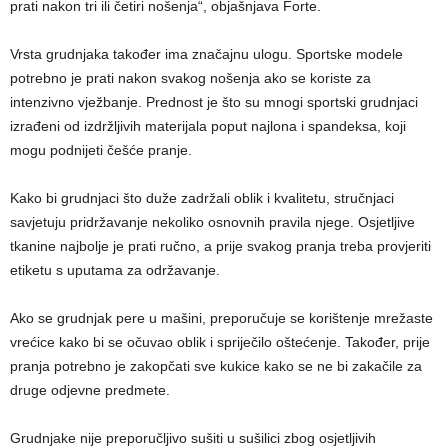
prati nakon tri ili četiri nošenja“, objašnjava Forte.
Vrsta grudnjaka također ima značajnu ulogu. Sportske modele
potrebno je prati nakon svakog nošenja ako se koriste za
intenzivno vježbanje. Prednost je što su mnogi sportski grudnjaci
izrađeni od izdržljivih materijala poput najlona i spandeksa, koji
mogu podnijeti češće pranje.
Kako bi grudnjaci što duže zadržali oblik i kvalitetu, stručnjaci
savjetuju pridržavanje nekoliko osnovnih pravila njege. Osjetljive
tkanine najbolje je prati ručno, a prije svakog pranja treba provjeriti
etiketu s uputama za održavanje.
Ako se grudnjak pere u mašini, preporučuje se korištenje mrežaste
vrećice kako bi se očuvao oblik i spriječilo oštećenje. Također, prije
pranja potrebno je zakopčati sve kukice kako se ne bi zakačile za
druge odjevne predmete.
Grudnjake nije preporučljivo sušiti u sušilici zbog osjetljivih