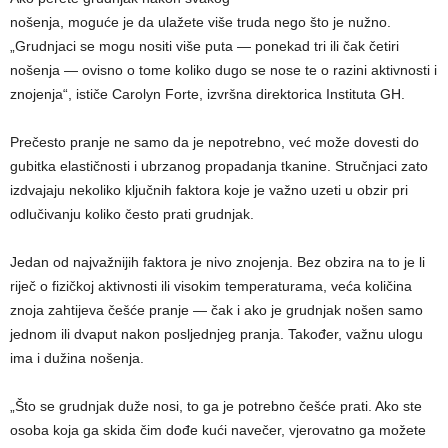
nošenja, moguće je da ulažete više truda nego što je nužno.
„Grudnjaci se mogu nositi više puta — ponekad tri ili čak četiri
nošenja — ovisno o tome koliko dugo se nose te o razini aktivnosti i
znojenja“, ističe Carolyn Forte, izvršna direktorica Instituta GH.
Prečesto pranje ne samo da je nepotrebno, već može dovesti do
gubitka elastičnosti i ubrzanog propadanja tkanine. Stručnjaci zato
izdvajaju nekoliko ključnih faktora koje je važno uzeti u obzir pri
odlučivanju koliko često prati grudnjak.
Jedan od najvažnijih faktora je nivo znojenja. Bez obzira na to je li
riječ o fizičkoj aktivnosti ili visokim temperaturama, veća količina
znoja zahtijeva češće pranje — čak i ako je grudnjak nošen samo
jednom ili dvaput nakon posljednjeg pranja. Također, važnu ulogu
ima i dužina nošenja.
„Što se grudnjak duže nosi, to ga je potrebno češće prati. Ako ste
osoba koja ga skida čim dođe kući navečer, vjerovatno ga možete