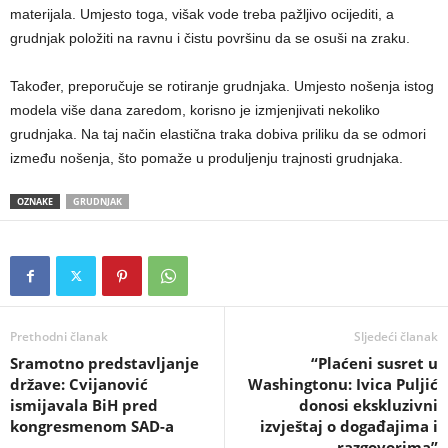
materijala. Umjesto toga, višak vode treba pažljivo ocijediti, a
grudnjak položiti na ravnu i čistu površinu da se osuši na zraku.
Također, preporučuje se rotiranje grudnjaka. Umjesto nošenja istog
modela više dana zaredom, korisno je izmjenjivati nekoliko
grudnjaka. Na taj način elastična traka dobiva priliku da se odmori
između nošenja, što pomaže u produljenju trajnosti grudnjaka.
OZNAKE
GRUDNJAK
Prethodni članak
Sljedeći članak
Sramotno predstavljanje
“Plaćeni susret u
države: Cvijanović
Washingtonu: Ivica Puljić
ismijavala BiH pred
donosi ekskluzivni
kongresmenom SAD-a
izvještaj o događajima i
razgovorima”