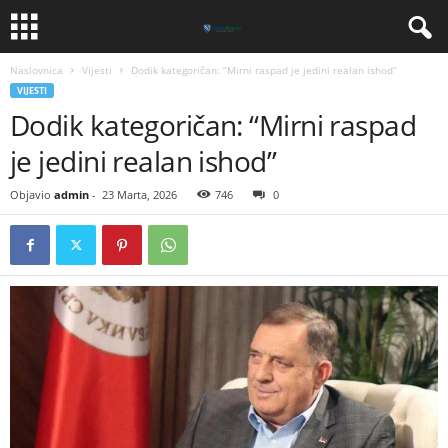
Naslovnica
Vijesti
​Dodik kategoričan: “Mirni raspad je jedini realan ishod”
VIJESTI
​Dodik kategoričan: “Mirni raspad
je jedini realan ishod”
Objavio
admin
-
23 Marta, 2026
746
0