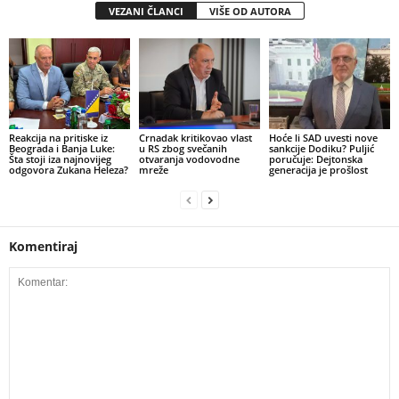
VEZANI ČLANCI
VIŠE OD AUTORA
Reakcija na pritiske iz
​Crnadak kritikovao vlast
​Hoće li SAD uvesti nove
Beograda i Banja Luke:
u RS zbog svečanih
sankcije Dodiku? Puljić
Šta stoji iza najnovijeg
otvaranja vodovodne
poručuje: Dejtonska
odgovora Zukana Heleza?
mreže
generacija je prošlost
Komentiraj