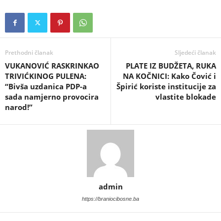
Prethodni članak
Sljedeći članak
VUKANOVIĆ RASKRINKAO
PLATE IZ BUDŽETA, RUKA
TRIVIĆKINOG PULENA:
NA KOČNICI: Kako Čović i
“Bivša uzdanica PDP-a
Špirić koriste institucije za
sada namjerno provocira
vlastite blokade
narod!”
admin
https://braniocibosne.ba