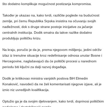
što dodatno komplikuje mogućnost postizanja kompromisa.
Također je ukazao na, kako tvrdi, različite poglede na budućnost
zemlje, pri čemu Republika Srpska insistira na očuvanju svojih
nadležnosti, dok s druge strane postoje inicijative za jačanje
centralnih institucija. Dodik smatra da takve razlike dodatno
produbljuju političku krizu.
Na kraju, poručio je da je, prema njegovom mišljenju, jedini održiv
izlaz iz trenutne situacije kroz redefinisanje odnosa unutar Bosne i
Hercegovine, naglašavajući da će politički procesi u narednom
periodu biti ključni za dalji razvoj događaja.
Dodik je kritikovao ministra vanjskih poslova BiH Elmedin
Konaković, navodeći da ne želi komentarisati njegove izjave, ali je
iznio niz uvredljivih kvalifikacija.
Optužio ga je da svojim djelovanjem, kako tvrdi, doprinosi političkim