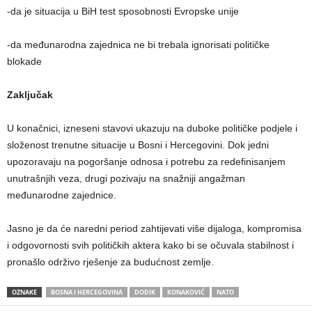
-da je situacija u BiH test sposobnosti Evropske unije
-da međunarodna zajednica ne bi trebala ignorisati političke
blokade
Zaključak
U konačnici, izneseni stavovi ukazuju na duboke političke podjele i
složenost trenutne situacije u Bosni i Hercegovini. Dok jedni
upozoravaju na pogoršanje odnosa i potrebu za redefinisanjem
unutrašnjih veza, drugi pozivaju na snažniji angažman
međunarodne zajednice.
Jasno je da će naredni period zahtijevati više dijaloga, kompromisa
i odgovornosti svih političkih aktera kako bi se očuvala stabilnost i
pronašlo održivo rješenje za budućnost zemlje.
OZNAKE
BOSNA I HERCEGOVINA
DODIK
KONAKOVIĆ
NATO