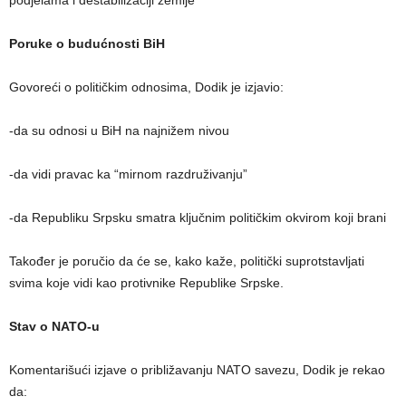
podjelama i destabilizaciji zemlje
Poruke o budućnosti BiH
Govoreći o političkim odnosima, Dodik je izjavio:
-da su odnosi u BiH na najnižem nivou
-da vidi pravac ka “mirnom razdruživanju”
-da Republiku Srpsku smatra ključnim političkim okvirom koji brani
Također je poručio da će se, kako kaže, politički suprotstavljati
svima koje vidi kao protivnike Republike Srpske.
Stav o NATO-u
Komentarišući izjave o približavanju NATO savezu, Dodik je rekao
da: