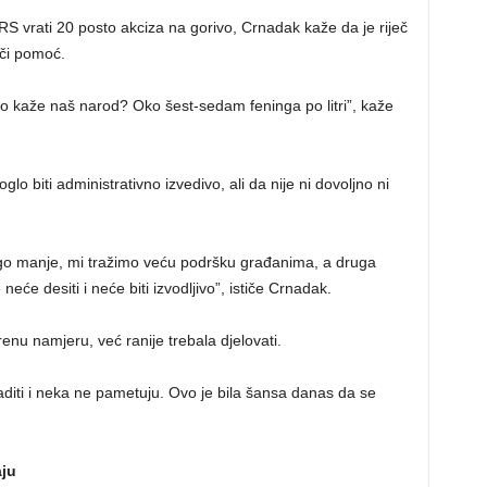
S vrati 20 posto akciza na gorivo, Crnadak kaže da je riječ
ači pomoć.
što kaže naš narod? Oko šest-sedam feninga po litri”, kaže
glo biti administrativno izvedivo, ali da nije ni dovoljno ni
nogo manje, mi tražimo veću podršku građanima, a druga
eće desiti i neće biti izvodljivo”, ističe Crnadak.
renu namjeru, već ranije trebala djelovati.
ć raditi i neka ne pametuju. Ovo je bila šansa danas da se
aju