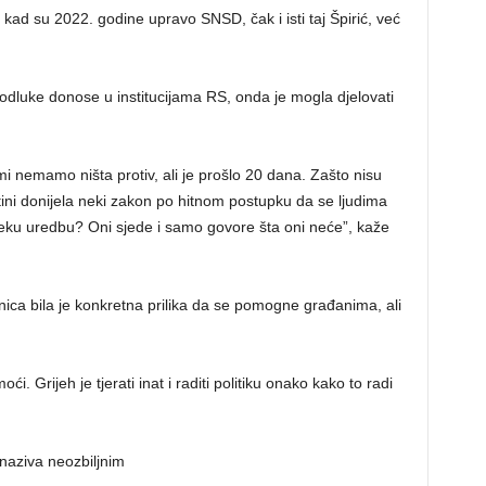
kad su 2022. godine upravo SNSD, čak i isti taj Špirić, već
 odluke donose u institucijama RS, onda je mogla djelovati
mi nemamo ništa protiv, ali je prošlo 20 dana. Zašto nisu
tini donijela neki zakon po hitnom postupku da se ljudima
eku uredbu? Oni sjede i samo govore šta oni neće”, kaže
ica bila je konkretna prilika da se pomogne građanima, ali
i. Grijeh je tjerati inat i raditi politiku onako kako to radi
 naziva neozbiljnim