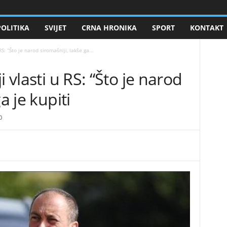
POLITIKA
SVIJET
CRNA HRONIKA
SPORT
KONTAKT
RS: “Što je narod siromašniji, lakše ga...
i vlasti u RS: “Što je narod
a je kupiti
0