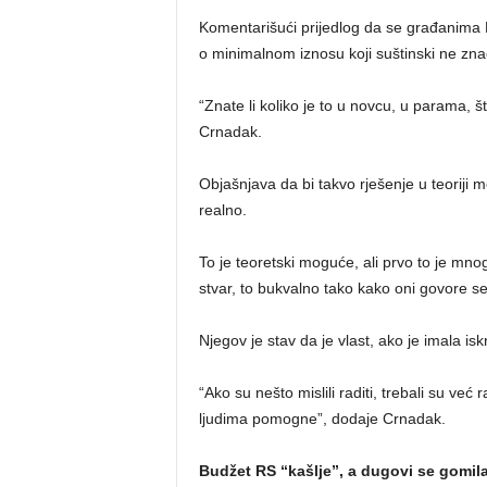
Komentarišući prijedlog da se građanima R
o minimalnom iznosu koji suštinski ne zn
“Znate li koliko je to u novcu, u parama, 
Crnadak.
Objašnjava da bi takvo rješenje u teoriji mo
realno.
To je teoretski moguće, ali prvo to je m
stvar, to bukvalno tako kako oni govore se n
Njegov je stav da je vlast, ako je imala isk
“Ako su nešto mislili raditi, trebali su ve
ljudima pomogne”, dodaje Crnadak.
Budžet RS “kašlje”, a dugovi se gomil