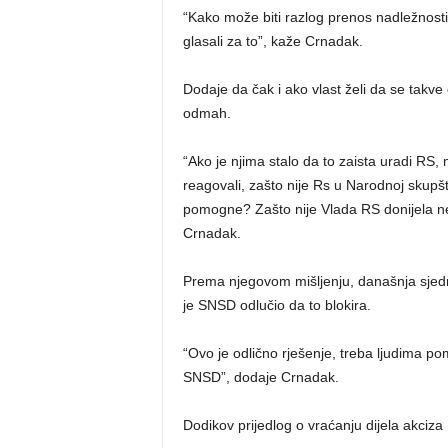
“Kako može biti razlog prenos nadležnosti 
glasali za to”, kaže Crnadak.
Dodaje da čak i ako vlast želi da se takve
odmah.
“Ako je njima stalo da to zaista uradi RS, 
reagovali, zašto nije Rs u Narodnoj skupš
pomogne? Zašto nije Vlada RS donijela n
Crnadak.
Prema njegovom mišljenju, današnja sjedn
je SNSD odlučio da to blokira.
“Ovo je odlično rješenje, treba ljudima pomoć
SNSD”, dodaje Crnadak.
Dodikov prijedlog o vraćanju dijela akciza