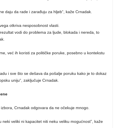
 ne daju da rade i zarađuju za hljeb“, kaže Crnadak.
vega otkriva nesposobnost vlasti.
 rezultat vodi do problema za ljude, blokada i nereda, to
ak.
e, već ih koristi za političke poruke, posebno u kontekstu
kadu i sve što se dešava da pošalje poruku kako je to dokaz
opsku uniju“, zaključuje Crnadak.
jene
do izbora, Crnadak odgovara da ne očekuje mnogo.
 neki veliki ni kapacitet niti neku veliku mogućnost”, kaže