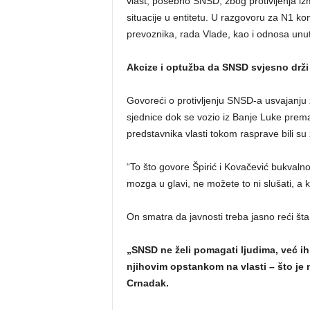
vlast, posebno SNSD, zbog protivljenja iz
situacije u entitetu. U razgovoru za N1 kom
prevoznika, rada Vlade, kao i odnosa unut
Akcize i optužba da SNSD svjesno drž
Govoreći o protivljenju SNSD-a usvajanju 
sjednice dok se vozio iz Banje Luke prema
predstavnika vlasti tokom rasprave bili su 
“To što govore Špirić i Kovačević bukvaln
mozga u glavi, ne možete to ni slušati, a k
On smatra da javnosti treba jasno reći št
„SNSD ne želi pomagati ljudima, već ih 
njihovim opstankom na vlasti – što je na
Crnadak.