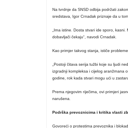
Na tvrdnje da SNSD odbija podržati zakon
sredstava, Igor Crnadak priznaje da u tome
„Ima istine. Dosta stvari ide sporo, kasni
dobavljači čekaju“, navodi Crnadak.
Kao primjer takvog stanja, ističe proble
„Postoji čitava serija tužbi koje su ljudi 
izgradnji kompleksa i cijelog aranžmana ok
godine, rok kada stvari mogu ući u zastar
Prema njegovim riječima, ovi primjeri jasno
narušena.
Podrška prevoznicima i kritika vlasti 
Govoreći o protestima prevoznika i blokad