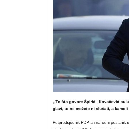
o
s
n
e
„'To što govore Špirić i Kovačević buk
glavi, to ne možete ni slušati, a kamoli 
Potpredsjednik PDP-a i narodni poslanik u