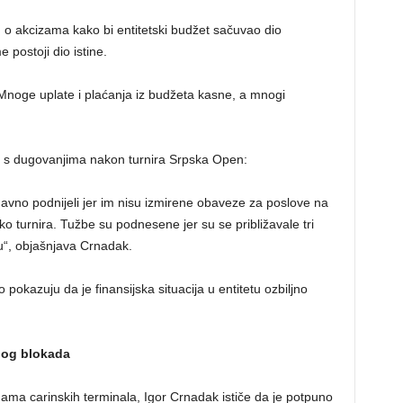
 o akcizama kako bi entitetski budžet sačuvao dio
 postoji dio istine.
. Mnoge uplate i plaćanja iz budžeta kasne, a mnogi
me s dugovanjima nakon turnira Srpska Open:
nedavno podnijeli jer im nisu izmirene obaveze za poslove na
o turnira. Tužbe su podnesene jer su se približavale tri
u“, objašnjava Crnadak.
 pokazuju da je finansijska situacija u entitetu ozbiljno
zbog blokada
ama carinskih terminala, Igor Crnadak ističe da je potpuno