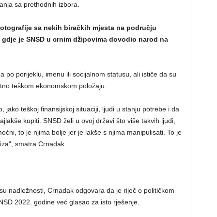
anja sa prethodnih izbora.
fotografije sa nekih biračkih mjesta na području
, gdje je SNSD u crnim džipovima dovodio narod na
 po porijeklu, imenu ili socijalnom statusu, ali ističe da su
uzetno teškom ekonomskom položaju.
, jako teškoj finansijskoj situaciji, ljudi u stanju potrebe i da
najlakše kupiti. SNSD želi u ovoj državi što više takvih ljudi,
moćni, to je njima bolje jer je lakše s njima manipulisati. To je
iza”, smatra Crnadak
u nadležnosti, Crnadak odgovara da je riječ o političkom
 SNSD 2022. godine već glasao za isto rješenje.