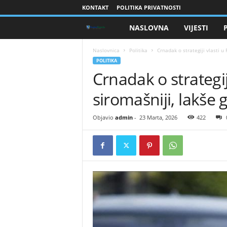
KONTAKT
POLITIKA PRIVATNOSTI
NASLOVNA
VIJESTI
B
r
Naslovnica
Politika
​Crnadak o strategiji vlasti u 
POLITIKA
​Crnadak o strategij
a
siromašniji, lakše g
n
i
Objavio
admin
-
23 Marta, 2026
422
o
c
i
B