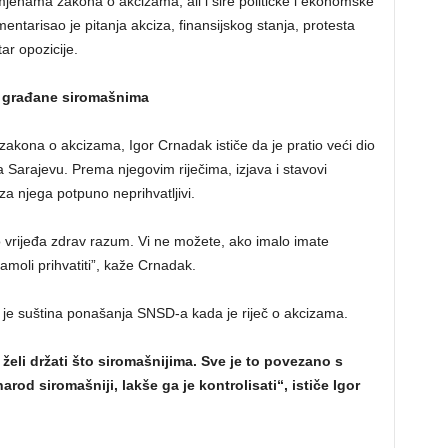
mjenama zakona o akcizama, ali i šire političke i ekonomske
entarisao je pitanja akciza, finansijskog stanja, protesta
ar opozicije.
i građane siromašnima
zakona o akcizama, Igor Crnadak ističe da je pratio veći dio
 Sarajevu. Prema njegovim riječima, izjava i stavovi
za njega potpuno neprihvatljivi.
o vrijeđa zdrav razum. Vi ne možete, ako imalo imate
amoli prihvatiti”, kaže Crnadak.
a je suština ponašanja SNSD-a kada je riječ o akcizama.
želi držati što siromašnijima. Sve je to povezano s
rod siromašniji, lakše ga je kontrolisati“, ističe Igor