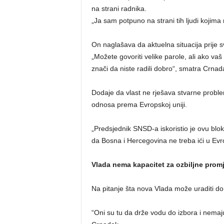
na strani radnika.
„Ja sam potpuno na strani tih ljudi kojima
On naglašava da aktuelna situacija prije s
„Možete govoriti velike parole, ali ako vaš
znači da niste radili dobro“, smatra Crnad
Dodaje da vlast ne rješava stvarne problem
odnosa prema Evropskoj uniji.
„Predsjednik SNSD-a iskoristio je ovu blo
da Bosna i Hercegovina ne treba ići u Evr
Vlada nema kapacitet za ozbiljne prom
Na pitanje šta nova Vlada može uraditi 
“Oni su tu da drže vodu do izbora i nemaju