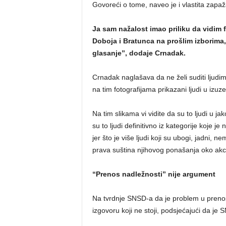
Govoreći o tome, naveo je i vlastita zapaž
Ja sam nažalost imao priliku da vidim 
Doboja i Bratunca na prošlim izborima
glasanje”, dodaje Crnadak.
Crnadak naglašava da ne želi suditi ljudima
na tim fotografijama prikazani ljudi u iz
Na tim slikama vi vidite da su to ljudi u jako
su to ljudi definitivno iz kategorije koje je 
jer što je više ljudi koji su ubogi, jadni, ne
prava suština njihovog ponašanja oko akc
“Prenos nadležnosti” nije argument
Na tvrdnje SNSD-a da je problem u prenos
izgovoru koji ne stoji, podsjećajući da je