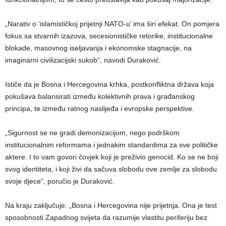
„Narativ o ‘islamističkoj prijetnji NATO-u’ ima širi efekat. On pomjera
fokus sa stvarnih izazova, secesionističke retorike, institucionalne
blokade, masovnog iseljavanja i ekonomske stagnacije, na
imaginarni civilizacijski sukob“, navodi Duraković.
Ističe da je Bosna i Hercegovina krhka, postkonfliktna država koja
pokušava balansirati između kolektivnih prava i građanskog
principa, te između ratnog naslijeđa i evropske perspektive.
„Sigurnost se ne gradi demonizacijom, nego podrškom
institucionalnim reformama i jednakim standardima za sve političke
aktere. I to vam govori čovjek koji je preživio genocid. Ko se ne boji
svog identiteta, i koji živi da sačuva slobodu ove zemlje za slobodu
svoje djece“, poručio je Duraković.
Na kraju zaključuje: „Bosna i Hercegovina nije prijetnja. Ona je test
sposobnosti Zapadnog svijeta da razumije vlastitu periferiju bez