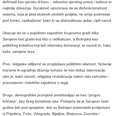
definisali kao vjersku državu – odsustvo vjerskog prava i sudova to
najbolje dokazuje. Duraković upozorava da se disfunkcionalnost
sistema, koja je plod složenih etničkih podjela, ne smije podmetati
pod krinku „radikalizma“ kako bi se diskreditovao jedan cijeli narod.
Ukazuje da se u pojedinim zapadnim krugovima gradi slika
Sarajeva kao grada koji klizi u radikalizam, a Bošnjaka kao
političkog kolektiva koji teži islamskoj dominaciji, te navodi tri, kako
kaže, zamjene teza.
Prvo, religijska vidljivost se proglašava političkim islamom. Nošenje
marame ili izgradnja džamija tumače se kao dokaz islamizacije,
iako je, kako navodi, religijska revitalizacija nakon rata zahvatila i
pravoslavne i katoličke zajednice u regiji.
Drugo, demografske promjene predstavljaju se kao “progon
kršćana”, bez šireg konteksta rata. Podsjeća da je Sarajevo četiri
godine bilo pod opsadom, dok su Bošnjaci sistematski protjerivani
iz Prijedora, Foče, Višegrada, Bijeljine, Bratunca, Zvornika i