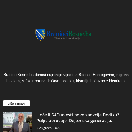
BraniociBosne.ba donosi najnovije vijesti iz Bosne i Hercegovine, regiona
i svijeta, s fokusom na društvo, politiku, historiju i očuvanje identiteta.
Više objava
​Hoće li SAD uvesti nove sankcije Dodiku?
Puljić poručuje: Dejtonska generacija...
7 Augusta, 2026