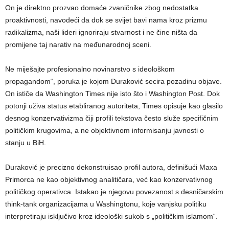
On je direktno prozvao domaće zvaničnike zbog nedostatka
proaktivnosti, navodeći da dok se svijet bavi nama kroz prizmu
radikalizma, naši lideri ignoriraju stvarnost i ne čine ništa da
promijene taj narativ na međunarodnoj sceni.
Ne miješajte profesionalno novinarstvo s ideološkom
propagandom“, poruka je kojom Duraković secira pozadinu objave.
On ističe da Washington Times nije isto što i Washington Post. Dok
potonji uživa status etabliranog autoriteta, Times opisuje kao glasilo
desnog konzervativizma čiji profili tekstova često služe specifičnim
političkim krugovima, a ne objektivnom informisanju javnosti o
stanju u BiH.
​Duraković je precizno dekonstruisao profil autora, definišući Maxa
Primorca ne kao objektivnog analitičara, već kao konzervativnog
političkog operativca. Istakao je njegovu povezanost s desničarskim
think-tank organizacijama u Washingtonu, koje vanjsku politiku
interpretiraju isključivo kroz ideološki sukob s „političkim islamom“.