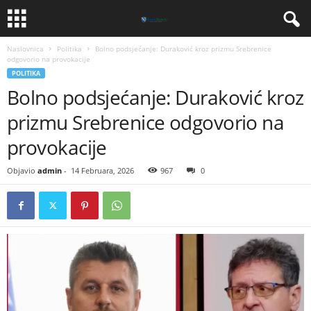
Naslovnica
Politika
​Bolno podsjećanje: Duraković kroz prizmu Srebrenice
odgovorio na provokacije
POLITIKA
​Bolno podsjećanje: Duraković kroz
prizmu Srebrenice odgovorio na
provokacije
Objavio
admin
-
14 Februara, 2026
967
0