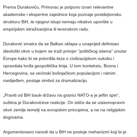
Prema Durakoviću, Primorac je potpuno izvan relevantne
akademske i ekspertne zajednice koja poznaje postdejtonsku
strukturu BiH, te njegovi istupi nemaju nikakvo uporište u
empirijskim istraživanjima ili terenskom radu.
Duraković smatra da se Balkan uklapa u unaprijed definisan
ideološki okvir u kojem se traži primjer “političkog islama” unutar
Evrope kako bi se potvrdila teza o civilizacijskom sukobu i
opravdala tvrđa geopolitička linija. U tom kontekstu, Bosna i
Hercegovina, sa većinski bošnjačkom populacijom i ratnim
naslijeđem, postaje simbol za dramatizaciju.
​„Praviti od BiH bauk-državu na granici NATO-a je jeftin spin“,
suština je Durakovićeve reakcije. On ističe da se ustavnopravni
okvir zemlje temelji na evropskim principima, a ne na religijskim
dogmama.
Argumentovano navodi da u BiH ne postoje mehanizmi koji bi je