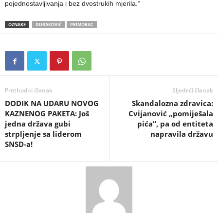
pojednostavljivanja i bez dvostrukih mjerila.“
OZNAKE
DURAKOVIĆ
PRIMORAC
Prethodni članak
Sljedeći članak
​DODIK NA UDARU NOVOG
Skandalozna zdravica:
KAZNENOG PAKETA: Još
Cvijanović „pomiješala
jedna država gubi
pića“, pa od entiteta
strpljenje sa liderom
napravila državu
SNSD-a!