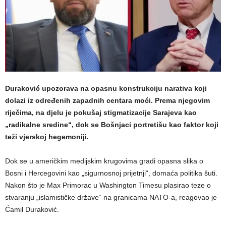
Duraković upozorava na opasnu konstrukciju narativa koji
dolazi iz određenih zapadnih centara moći. Prema njegovim
riječima, na djelu je pokušaj stigmatizacije Sarajeva kao
„radikalne sredine“, dok se Bošnjaci portretišu kao faktor koji
teži vjerskoj hegemoniji.
​Dok se u američkim medijskim krugovima gradi opasna slika o
Bosni i Hercegovini kao „sigurnosnoj prijetnji“, domaća politika šuti.
Nakon što je Max Primorac u Washington Timesu plasirao teze o
stvaranju „islamističke države“ na granicama NATO-a, reagovao je
Ćamil Duraković.