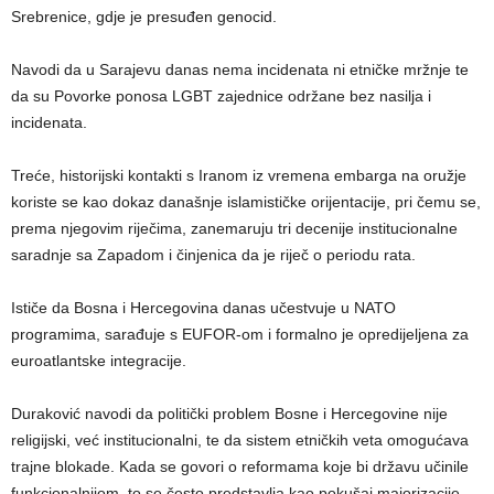
Srebrenice, gdje je presuđen genocid.
Navodi da u Sarajevu danas nema incidenata ni etničke mržnje te
da su Povorke ponosa LGBT zajednice održane bez nasilja i
incidenata.
Treće, historijski kontakti s Iranom iz vremena embarga na oružje
koriste se kao dokaz današnje islamističke orijentacije, pri čemu se,
prema njegovim riječima, zanemaruju tri decenije institucionalne
saradnje sa Zapadom i činjenica da je riječ o periodu rata.
Ističe da Bosna i Hercegovina danas učestvuje u NATO
programima, sarađuje s EUFOR-om i formalno je opredijeljena za
euroatlantske integracije.
Duraković navodi da politički problem Bosne i Hercegovine nije
religijski, već institucionalni, te da sistem etničkih veta omogućava
trajne blokade. Kada se govori o reformama koje bi državu učinile
funkcionalnijom, to se često predstavlja kao pokušaj majorizacije.