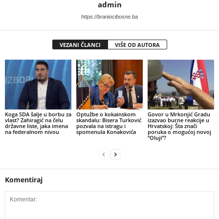
admin
https://braniocibosne.ba
VEZANI ČLANCI
VIŠE OD AUTORA
​Koga SDA šalje u borbu za
​Optužbe o kokainskom
​Govor u Mrkonjić Gradu
vlast? Zahiragić na čelu
skandalu: Bisera Turković
izazvao burne reakcije u
državne liste, jaka imena
pozvala na istragu i
Hrvatskoj: Šta znači
na federalnom nivou
spomenula Konakovića
poruka o mogućoj novoj
“Oluji”?
Komentiraj