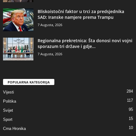
​Bliskoistočni faktor u trci za predsjednika
SAD: Iranske namjere prema Trampu
7 Augusta, 2026
​Regionalna prekretnica: Šta donosi novi vojni
sporazum tri države i gdje...
7 Augusta, 2026
POPULARNA KATEGORIJA
284
Vijesti
117
Politika
95
Svijet
15
Sport
10
Crna Hronika