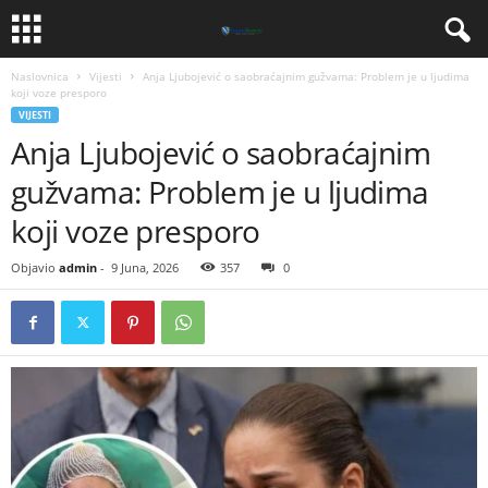
Naslovnica
Vijesti
Anja Ljubojević o saobraćajnim gužvama: Problem je u ljudima
koji voze presporo
VIJESTI
Anja Ljubojević o saobraćajnim
gužvama: Problem je u ljudima
koji voze presporo
Objavio
admin
-
9 Juna, 2026
357
0