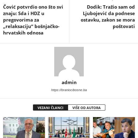
​Čović potvrdio ono što svi
Dodik: Tražio sam od
znaju: Sda i HDZ u
Ljubojević da podnese
pregovorima za
ostavku, zakon se mora
„relaksaciju“ bošnjačko-
poštovati
hrvatskih odnosa
admin
https://braniocibosne.ba
VEZANI ČLANCI
VIŠE OD AUTORA