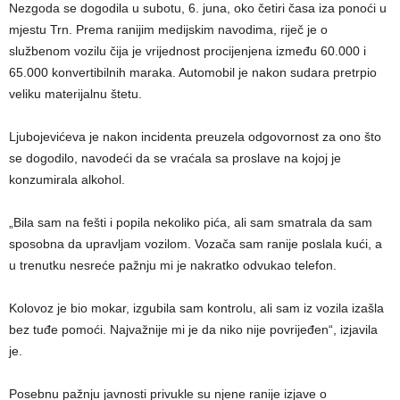
Nezgoda se dogodila u subotu, 6. juna, oko četiri časa iza ponoći u
mjestu Trn. Prema ranijim medijskim navodima, riječ je o
službenom vozilu čija je vrijednost procijenjena između 60.000 i
65.000 konvertibilnih maraka. Automobil je nakon sudara pretrpio
veliku materijalnu štetu.
Ljubojevićeva je nakon incidenta preuzela odgovornost za ono što
se dogodilo, navodeći da se vraćala sa proslave na kojoj je
konzumirala alkohol.
„Bila sam na fešti i popila nekoliko pića, ali sam smatrala da sam
sposobna da upravljam vozilom. Vozača sam ranije poslala kući, a
u trenutku nesreće pažnju mi je nakratko odvukao telefon.
Kolovoz je bio mokar, izgubila sam kontrolu, ali sam iz vozila izašla
bez tuđe pomoći. Najvažnije mi je da niko nije povrijeđen“, izjavila
je.
Posebnu pažnju javnosti privukle su njene ranije izjave o