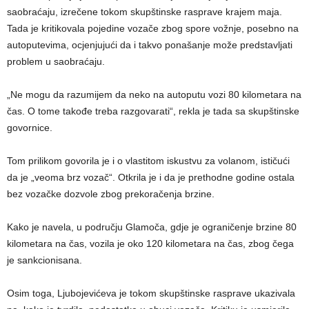
saobraćaju, izrečene tokom skupštinske rasprave krajem maja.
Tada je kritikovala pojedine vozače zbog spore vožnje, posebno na
autoputevima, ocjenjujući da i takvo ponašanje može predstavljati
problem u saobraćaju.
„Ne mogu da razumijem da neko na autoputu vozi 80 kilometara na
čas. O tome takođe treba razgovarati“, rekla je tada sa skupštinske
govornice.
Tom prilikom govorila je i o vlastitom iskustvu za volanom, ističući
da je „veoma brz vozač“. Otkrila je i da je prethodne godine ostala
bez vozačke dozvole zbog prekoračenja brzine.
Kako je navela, u području Glamoča, gdje je ograničenje brzine 80
kilometara na čas, vozila je oko 120 kilometara na čas, zbog čega
je sankcionisana.
Osim toga, Ljubojevićeva je tokom skupštinske rasprave ukazivala