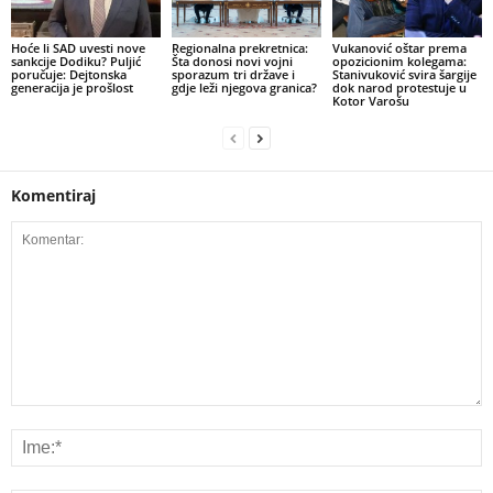
​Hoće li SAD uvesti nove
​Regionalna prekretnica:
Vukanović oštar prema
sankcije Dodiku? Puljić
Šta donosi novi vojni
opozicionim kolegama:
poručuje: Dejtonska
sporazum tri države i
Stanivuković svira šargije
generacija je prošlost
gdje leži njegova granica?
dok narod protestuje u
Kotor Varošu
Komentiraj