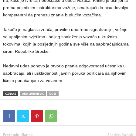
na, kako je tvrdila, nedostatke u obuci vozača. Kritiku je usmjerila
prema pojedinim instruktorima vožnje, smatrajući da nisu dovoljno
kompetentni da prenesu znanje budućim vozačima.
Takođe je naglasila značaj pravilne upotrebe signalizacije, vožnje
sa upaljenim svjetlima i boljeg snalaženja vozača u kružnim
tokovima, kojih je posljednjih godina sve više na saobraćajnicama
širom Republike Srpske.
Nedavni udes ponovo je otvorio pitanja odgovornosti učesnika u
saobraćaju, ali i usklađenosti javnih poruka političara sa njihovim
ličnim ponašanjem za volanom.
OZNAKE
ANA LJUBOJEVIC
UDES
Prethodni članak
Sljedeći članak